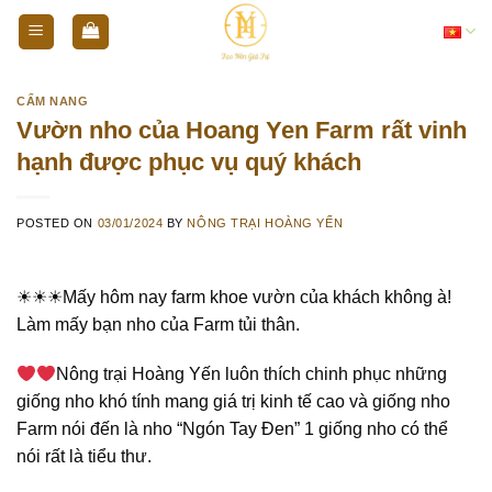
Skip
Tiếng Việt
to
content
CẨM NANG
Vườn nho của Hoang Yen Farm rất vinh
hạnh được phục vụ quý khách
POSTED ON
03/01/2024
BY
NÔNG TRẠI HOÀNG YẾN
☀☀☀Mấy hôm nay farm khoe vườn của khách không à!
Làm mấy bạn nho của Farm tủi thân.
Nông trại Hoàng Yến luôn thích chinh phục những
giống nho khó tính mang giá trị kinh tế cao và giống nho
Farm nói đến là nho “Ngón Tay Đen” 1 giống nho có thể
nói rất là tiểu thư.