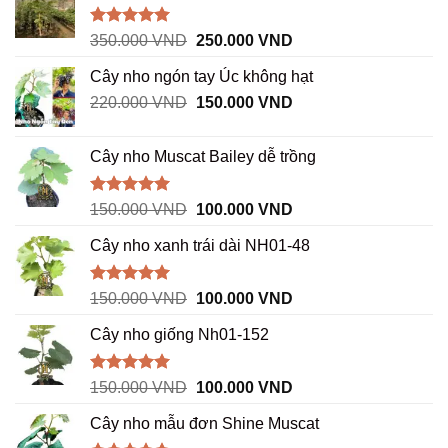
Được xếp
Giá
Giá
350.000
VND
250.000
VND
hạng
5.00
gốc
hiện
5 sao
Cây nho ngón tay Úc không hạt
là:
tại
Giá
Giá
220.000
VND
350.000 VND.
150.000
VND
là:
gốc
hiện
250.000 VND.
là:
tại
Cây nho Muscat Bailey dễ trồng
220.000 VND.
là:
150.000 VND.
Được xếp
Giá
Giá
150.000
VND
100.000
VND
hạng
5.00
gốc
hiện
5 sao
Cây nho xanh trái dài NH01-48
là:
tại
150.000 VND.
là:
100.000 VND.
Được xếp
Giá
Giá
150.000
VND
100.000
VND
hạng
5.00
gốc
hiện
5 sao
Cây nho giống Nh01-152
là:
tại
150.000 VND.
là:
100.000 VND.
Được xếp
Giá
Giá
150.000
VND
100.000
VND
hạng
5.00
gốc
hiện
5 sao
Cây nho mẫu đơn Shine Muscat
là:
tại