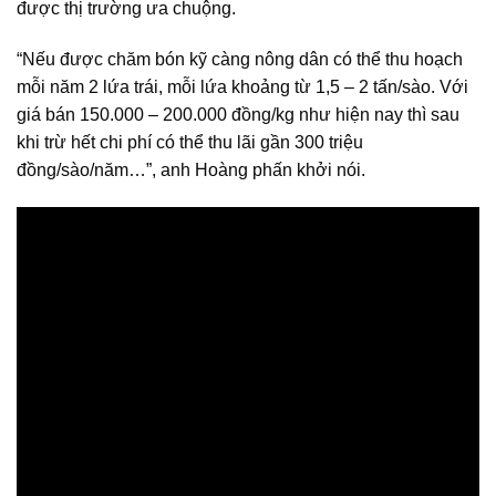
được thị trường ưa chuộng.
“Nếu được chăm bón kỹ càng nông dân có thể thu hoạch
mỗi năm 2 lứa trái, mỗi lứa khoảng từ 1,5 – 2 tấn/sào. Với
giá bán 150.000 – 200.000 đồng/kg như hiện nay thì sau
khi trừ hết chi phí có thể thu lãi gần 300 triệu
đồng/sào/năm…”, anh Hoàng phấn khởi nói.