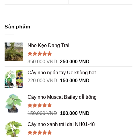
Sản phẩm
Nho Kẹo Đang Trái
Được xếp
Giá
Giá
350.000
VND
250.000
VND
hạng
5.00
gốc
hiện
5 sao
Cây nho ngón tay Úc không hạt
là:
tại
Giá
Giá
220.000
VND
350.000 VND.
150.000
VND
là:
gốc
hiện
250.000 VND.
là:
tại
Cây nho Muscat Bailey dễ trồng
220.000 VND.
là:
150.000 VND.
Được xếp
Giá
Giá
150.000
VND
100.000
VND
hạng
5.00
gốc
hiện
5 sao
Cây nho xanh trái dài NH01-48
là:
tại
150.000 VND.
là: