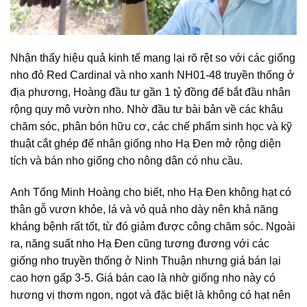
Nhận thấy hiệu quả kinh tế mang lại rõ rệt so với các giống
nho đỏ Red Cardinal và nho xanh NH01-48 truyền thống ở
địa phương, Hoàng đầu tư gần 1 tỷ đồng để bắt đầu nhân
rộng quy mô vườn nho. Nhờ đầu tư bài bản về các khâu
chăm sóc, phân bón hữu cơ, các chế phẩm sinh học và kỹ
thuật cắt ghép để nhân giống nho Hạ Đen mở rộng diện
tích và bán nho giống cho nông dân có nhu cầu.
Anh Tống Minh Hoàng cho biết, nho Hạ Đen không hạt có
thân gỗ vươn khỏe, lá và vỏ quả nho dày nên khả năng
kháng bệnh rất tốt, từ đó giảm được công chăm sóc. Ngoài
ra, năng suất nho Hạ Đen cũng tương đương với các
giống nho truyền thống ở Ninh Thuận nhưng giá bán lại
cao hơn gấp 3-5. Giá bán cao là nhờ giống nho này có
hương vị thơm ngon, ngọt và đặc biệt là không có hạt nên