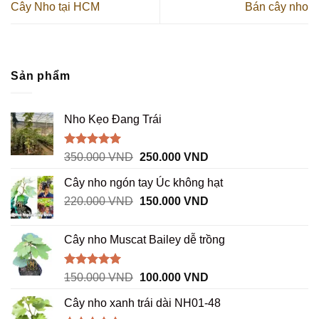
Cây Nho tại HCM
Bán cây nho
Sản phẩm
Nho Kẹo Đang Trái
Được xếp
Giá
Giá
350.000
VND
250.000
VND
hạng
5.00
gốc
hiện
5 sao
Cây nho ngón tay Úc không hạt
là:
tại
Giá
Giá
220.000
VND
350.000 VND.
150.000
VND
là:
gốc
hiện
250.000 VND.
là:
tại
Cây nho Muscat Bailey dễ trồng
220.000 VND.
là:
150.000 VND.
Được xếp
Giá
Giá
150.000
VND
100.000
VND
hạng
5.00
gốc
hiện
5 sao
Cây nho xanh trái dài NH01-48
là:
tại