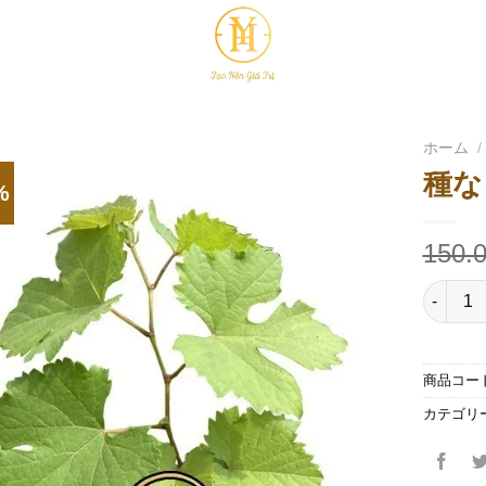
ホーム
/
種な
%
150.
数量
商品コー
カテゴリ