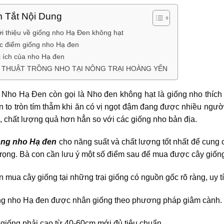
 Tắt Nội Dung
ới thiệu về giống nho Hạ Đen không hạt
c điểm giống nho Hạ đen
i ích của nho Hạ đen
 THUẬT TRỒNG NHO TẠI NÔNG TRẠI HOÀNG YẾN
 Nho Hạ Đen còn gọi là Nho đen không hạt là giống nho thích 
n to tròn tím thẫm khi ăn có vị ngọt đậm đang được nhiều ngư
, chất lượng quả hơn hẳn so với các giống nho bản địa.
ồng nho Hạ đen
cho năng suất và chất lượng tốt nhất để cung 
trọng. Bà con cần lưu ý một số điểm sau để mua được cây giốn
 mua cây giống tại những trại giống có nguồn gốc rõ ràng, uy 
ng nho Hạ đen được nhân giống theo phương pháp giâm cành.
giống phải cao từ 40-60cm mới đủ tiêu chuẩn.