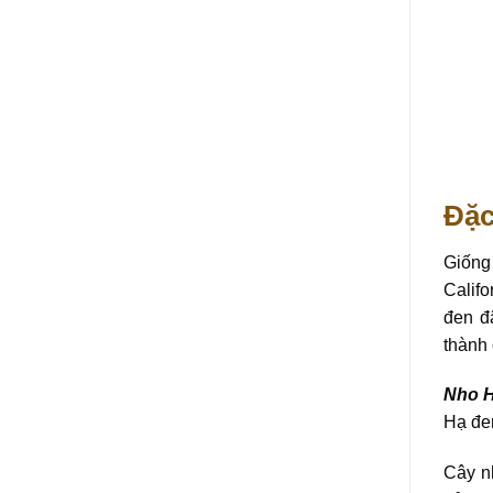
Đặc
Giống
Calif
đen đ
thành 
Nho 
Hạ đen
Cây nh