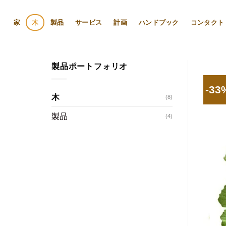
Skip
to
家
木
製品
サービス
計画
ハンドブック
コンタクト
content
製品ポートフォリオ
-33
木
(8)
製品
(4)