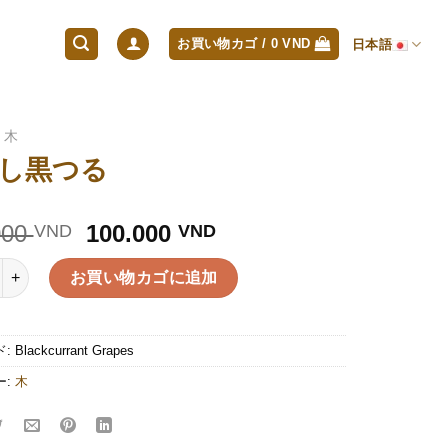
お買い物カゴ /
0
VND
日本語
木
し黒つる
元
現
000
100.000
VND
VND
の
在
価
の
お買い物カゴに追加
格
価
は
格
150.000 VND
は
ド:
Blackcurrant Grapes
で
100.000 VND
ー:
木
し
で
た。
す。