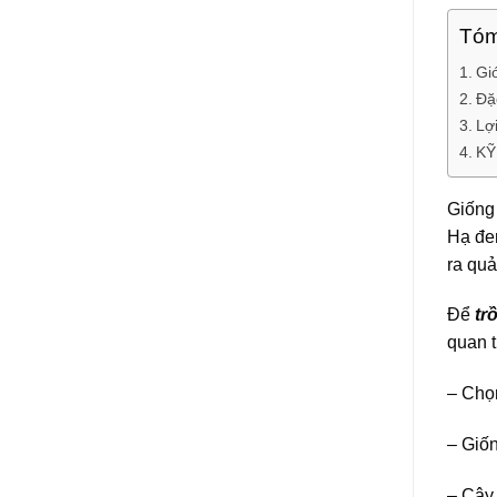
Tóm
Gi
Đặ
Lợ
KỸ
Giống
Hạ đe
ra quả
Để
tr
quan 
– Chọn
– Giố
– Cây 