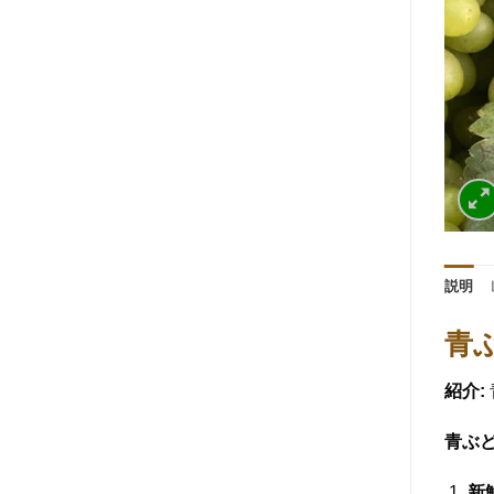
説明
青ぶ
紹介:
青ぶど
新