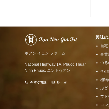
興味の
自宅
ホアン イェン ファーム
事業
つる
National Highway 1A, Phuoc Thuan,
Ninh Phuoc, ニントゥアン
その
植物
今すぐ電話
E-mail
ぶど
ブド
コン