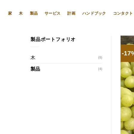
Skip
to
家
木
製品
サービス
計画
ハンドブック
コンタクト
content
製品ポートフォリオ
-17
木
(8)
製品
(4)