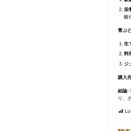
栄
酸
青ぶど
生
料
ジ
購入先
結論:
り、
Lư