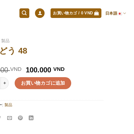
お買い物カゴ /
0
VND
日本語
製品
どう 48
元
現
000
100.000
VND
VND
の
在
価
の
お買い物カゴに追加
格
価
は
格
120.000 VND
は
ー:
製品
で
100.000 VND
し
で
た。
す。