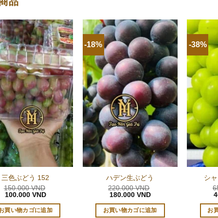
商品
-18%
-38%
三色ぶどう 152
ハデン生ぶどう
シャ
150.000
VND
220.000
VND
6
元
現
元
現
100.000
VND
180.000
VND
4
の
在
の
在
価
の
価
の
お買い物カゴに追加
お買い物カゴに追加
お
格
価
格
価