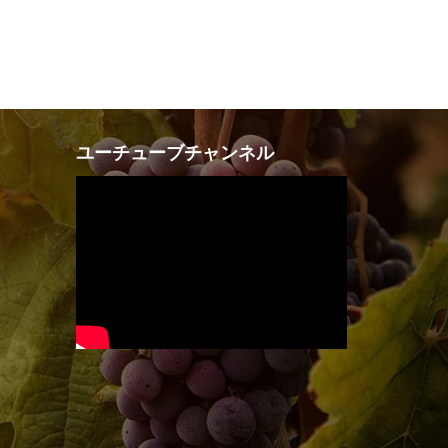
は
格
50.000 VND
は
で
400.000 VND
し
で
た。
す。
ユーチューブチャンネル