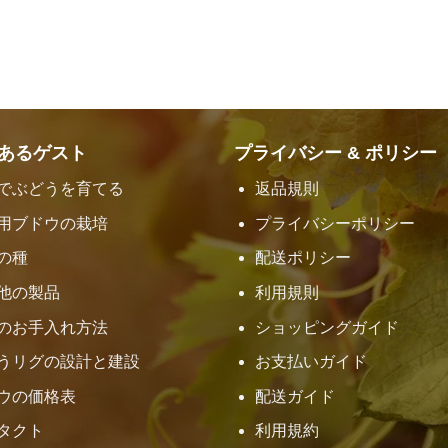
は
格
は
格
150.000 VND
は
220.000 VND
は
6
で
100.000 VND
で
180.000 VND
し
で
し
で
た。
す。
た。
す。
あるゲスト
プライバシー & ポリシー
でぶどうを育てる
返品規則
用ブドウの栽培
プライバシーポリシー
の種
配送ポリシー
他の製品
利用規則
のお手入れ方法
ショッピングガイド
うリグの設計と建設
お支払いガイド
ウの価格表
配送ガイド
タクト
利用規約