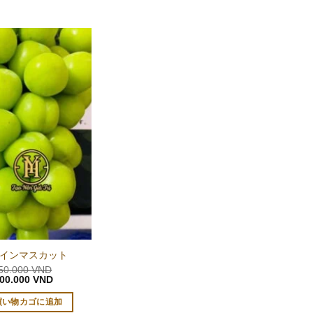
インマスカット
50.000
VND
元
現
00.000
VND
の
在
価
の
買い物カゴに追加
格
価