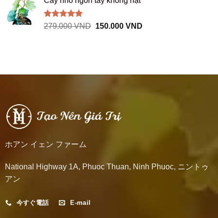
Cây nho ngón tay không hạt
là:
tại
250.000 VND.
là:
150.000 VND.
Được xếp
Giá
Giá
279.000
VND
150.000
VND
hạng
5.00
gốc
hiện
5 sao
là:
tại
279.000 VND.
là:
150.000 VND.
ホアン イェン ファーム
National Highway 1A, Phuoc Thuan, Ninh Phuoc, ニントゥ
アン
今すぐ電話
E-mail